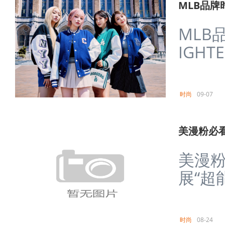
MLB品牌
MLB
IGHT
时尚
09-07
美漫粉必看
美漫粉
展“超能
时尚
08-24