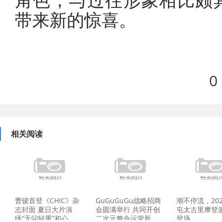
角色，与过往形象相比颇
带来新的惊喜。
0
相关阅读
曹骏首登《CHIC》杂
GuGuGuGu战略招商
潮不停流，20
志封面 夏日大片演
会圆满举行 共同开创
屯太古里摩登
绎“无问轻重”初心
二次元整合运营新
登场