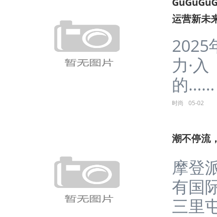
GuGuG
运营新未
202
力·入
的......
时尚
05-02
潮不停流，
摩登
有国
三里