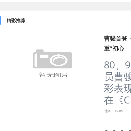
精彩推荐
曹骏首登《
重”初心
80、
员曹
彩表
在《CH
时尚
06-05