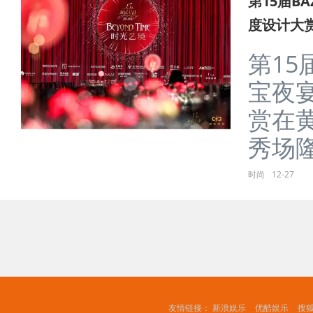
第15届BA
度设计大
第15届
宝夜
赏在
秀场隆..
时尚
12-27
友情链接：
新浪娱乐
优酷娱乐
搜