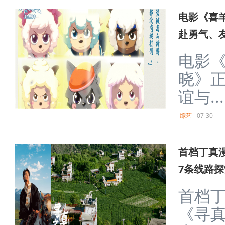
电影《喜
赴勇气、
电影
晓》
谊与...
综艺
07-30
首档丁真
7条线路探
首档
《寻真