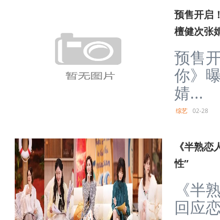
预售开启
檀健次张
预售
你》曝
婧...
综艺
02-28
《半熟恋
性”
《半熟
回应恋