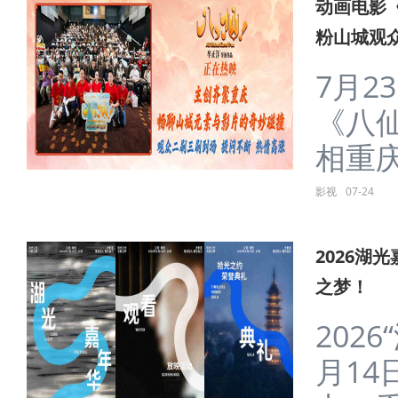
动画电影
粉山城观
7月2
《八
相重庆
影视
07-24
2026湖
之梦！
202
月14