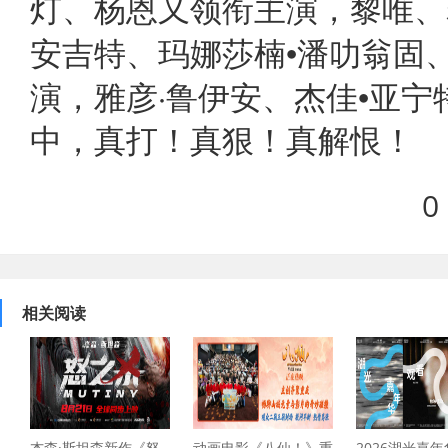
灯、杨恩又领衔主演，黎唯、
•
安吉特、玛娜莎楠
潘叻翁固
·
•
演，雅彦
鲁伊安、杰佳
亚宁
中，真打！真狠！真解恨！
0
相关阅读
杰森·斯坦森新作《怒
动画电影《八仙！》重
2026湖光嘉