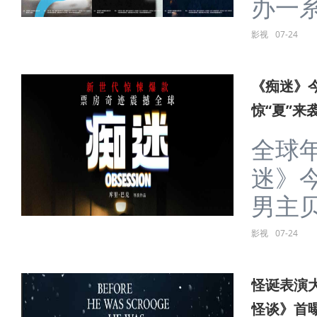
办一系列
影视
07-24
《痴迷》
惊“夏”来
全球
迷》
男主贝尔
影视
07-24
怪诞表演
怪谈》首