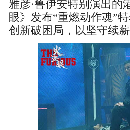
雅彦·鲁伊安特别演出的
眼》发布“重燃动作魂”
创新破困局，以坚守续薪