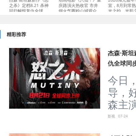
之杀》定档8.21 杀神
庆路演火热收官 市井
宣，8月到常
回归解恨复仇全球
烟火气圈粉山城观众
光之约、光影
精彩推荐
杰森·斯坦
仇全球同
今日，
导，
森主演
影视
07-24