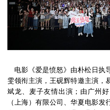
电影《爱是愤怒》由朴松日执
雯领衔主演，王砚辉特邀主演，
斌龙、麦子友情出演；由广州好
（上海）有限公司、华夏电影发