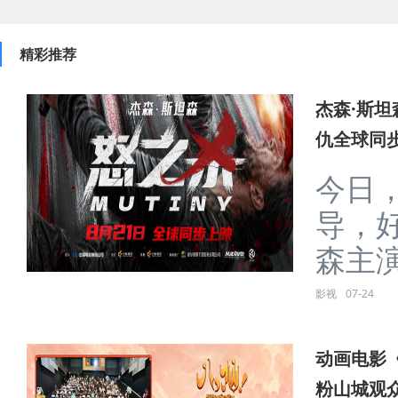
精彩推荐
杰森·斯坦
仇全球同
今日，
导，
森主演
影视
07-24
动画电影
粉山城观