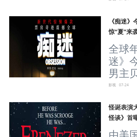
《痴迷》
惊“夏”来
全球
迷》
男主贝尔
影视
07-24
怪诞表演
怪谈》首
由美