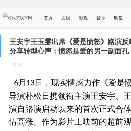
首页
文娱
影视
音乐
明星
王安宇王玉雯出席《爱是愤怒》路演反
分享转型心声：愤怒是爱的另一副面孔
06-14
月
日，现实情感力作《爱是
6
13
导演朴松日携领衔主演王安宇、
演自路演启动以来
的
首次正式合
情高涨。作为影片上映前的超前