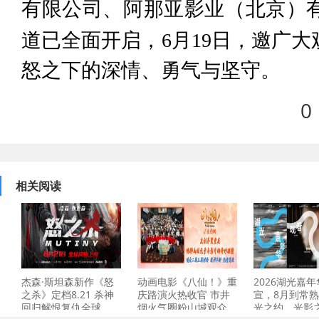
有限公司、阿那亚影业（北京）
道已全面开启，
6月19日，邀广
怒之下的深情、勇气与坚守。
0
相关阅读
杰森·斯坦森新作《怒
动画电影《八仙！》重
2026湖光嘉
之杀》定档8.21 杀神
庆路演火热收官 市井
宣，8月到常
回归解恨复仇全球
烟火气圈粉山城观众
光之约、光影