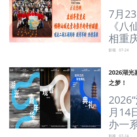
7月2
《八
相重庆
影视
07-24
2026湖
之梦！
202
月14
办一系列
影视
07-24