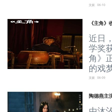
文娱
06-10
《主角》收
近日
学奖
角》
的戏梦
文娱
06-09
陶德燕主
由沐