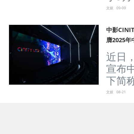
文娱
09-09
中影CIN
膺2025
近日
宣布中
下简称“
文娱
08-21