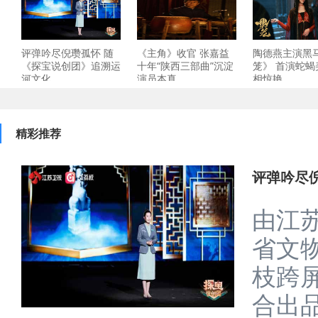
评弹吟尽倪瓒孤怀 随
《主角》收官 张嘉益
陶德燕主演黑
《探宝说创团》追溯运
十年“陕西三部曲”沉淀
笼》 首演蛇蝎
河文化
演员本真
相惊艳
精彩推荐
评弹吟尽
由江
省文
枝跨
合出品