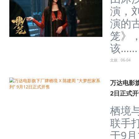
演，
演的
笼》
该......
文娱
06-04
万达电影旗
2日正式开
栖境
联手
于9月1