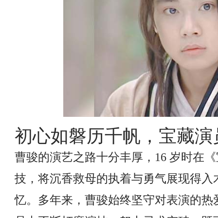
初心如磐历千帆，宝藏演
曹骏的演艺之路十分丰厚，16 岁时在
技，将沉香救母的执着与勇气展现得入
忆。多年来，曹骏始终坚守对表演的热