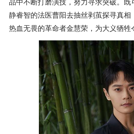
品中不断打磨演技，努力寻求突破。既
静睿智的法医曹阳去抽丝剥茧探寻真相
热血无畏的革命者金慧荣，为大义牺牲