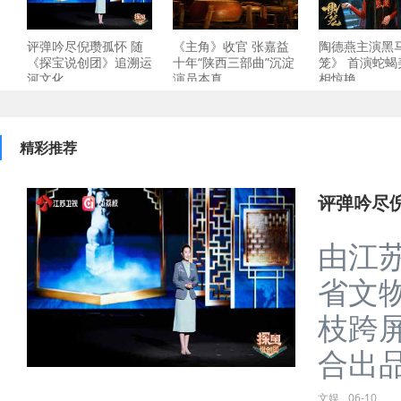
评弹吟尽倪瓒孤怀 随
《主角》收官 张嘉益
陶德燕主演黑
《探宝说创团》追溯运
十年“陕西三部曲”沉淀
笼》 首演蛇蝎
河文化
演员本真
相惊艳
精彩推荐
评弹吟尽
由江
省文
枝跨
合出品
文娱
06-10