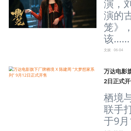
演，
演的
笼》
该......
文娱
06-04
万达电影旗
2日正式开
栖境
联手
于9月1