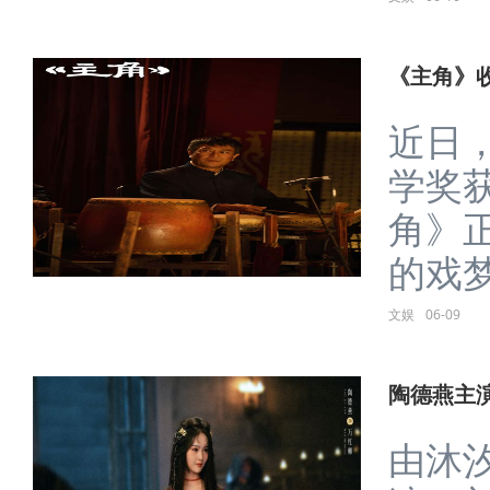
《主角》收
近日
学奖
角》
的戏梦
文娱
06-09
陶德燕主
由沐