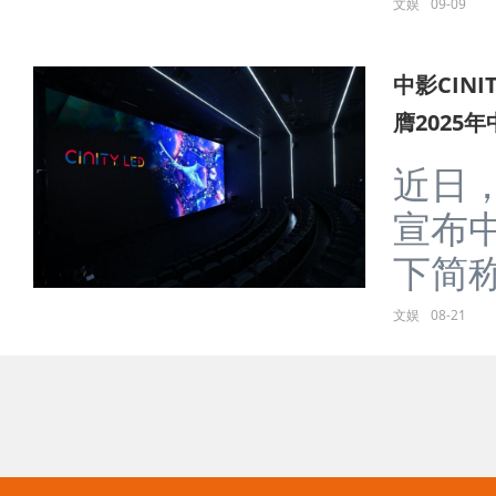
文娱
09-09
中影CIN
膺2025
近日
宣布中
下简称“
文娱
08-21